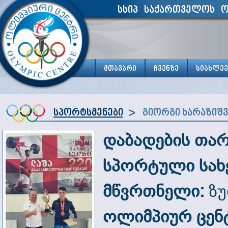
სსიპ საქართველოს ო
მთავარი
ჩვენზე
სიახლეე
>
სპორტსმენები
გიორგი ხარაზიშ
დაბადების თა
სპორტული სახ
მწვრთნელი:
ზუ
ოლიმპიურ ცენტ