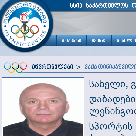
სსიპ საქართველოს ო
მთავარი
ჩვენზე
სიახლეე
>
მწვრთნელები
ვაჟა თინიკაშვილ
სახელი, 
დაბადები
ლენინგო
სპორტის