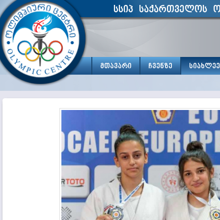
სსიპ საქართველოს ო
მთავარი
ჩვენზე
სიახლეე